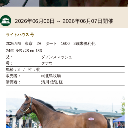
2026年06月06日 ～ 2026年06月07日開催
ライトハウス 号
2026/6/6 東京 2R ダート 1600 3歳未勝利牝
24年 ｾﾚｸｼｮﾝS no.183
父：
ダノンスマッシュ
母：
クナウ
馬齢：3 / 性：牝
販売者：
㈲北島牧場
購買者：
清川 信弘 様