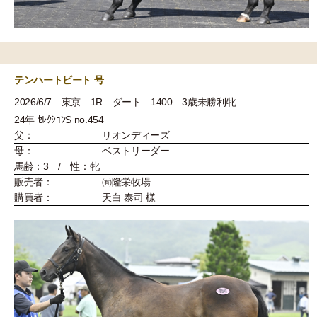
テンハートビート 号
2026/6/7 東京 1R ダート 1400 3歳未勝利牝
24年 ｾﾚｸｼｮﾝS no.454
父：
リオンディーズ
母：
ベストリーダー
馬齢：3 / 性：牝
販売者：
㈲隆栄牧場
購買者：
天白 泰司 様