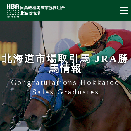
日高軽種馬農業協同組合
北海道市場
北海道市場取引馬 JRA勝
馬情報
Congratulations Hokkaido
Sales Graduates