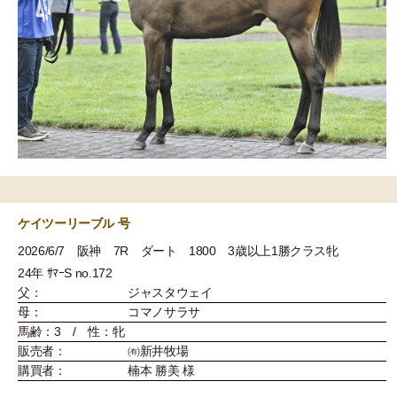
ケイツーリーブル 号
2026/6/7 阪神 7R ダート 1800 3歳以上1勝クラス牝
24年 ｻﾏｰS no.172
父：
ジャスタウェイ
母：
コマノサラサ
馬齢：3 / 性：牝
販売者：
㈲新井牧場
購買者：
楠本 勝美 様