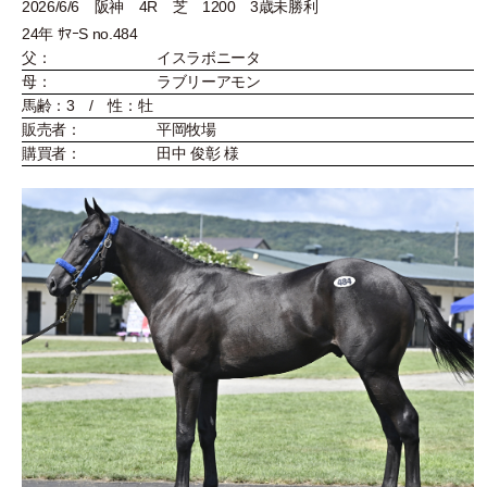
2026/6/6 阪神 4R 芝 1200 3歳未勝利
24年 ｻﾏｰS no.484
父：
イスラボニータ
母：
ラブリーアモン
馬齢：3 / 性：牡
販売者：
平岡牧場
購買者：
田中 俊彰 様