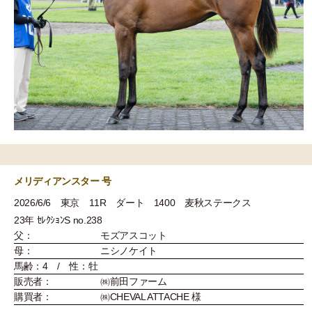
メリディアンスター 号
2026/6/6 東京 11R ダート 1400 麦秋ステークス
23年 ｾﾚｸｼｮﾝS no.238
父：
モズアスコット
母：
ニシノケイト
馬齢：4 / 性：牡
販売者：
㈱前田ファーム
購買者：
㈱CHEVAL ATTACHE 様