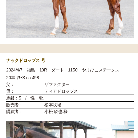
ナックドロップス 号
2024/4/7 福島 10R ダート 1150 やまびこステークス
20年 ｻﾏｰS no.498
父：
ザファクター
母：
ティアドロップス
馬齢：5 / 性：牝
販売者：
松本牧場
購買者：
小松 欣也 様