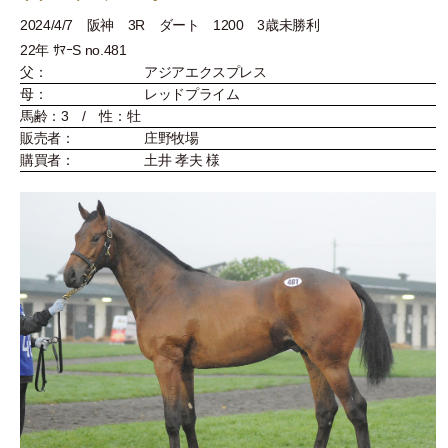
2024/4/7 阪神 3R ダート 1200 3歳未勝利
22年 ｻﾏｰS no.481
父：
アジアエクスプレス
母：
レッドプライム
馬齢：3 / 性：牡
販売者：
庄野牧場
購買者：
土井 孝夫 様