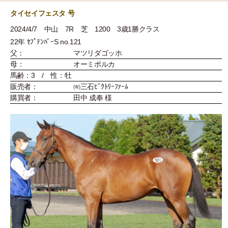
タイセイフェスタ 号
2024/4/7 中山 7R 芝 1200 3歳1勝クラス
22年 ｾﾌﾟﾃﾝﾊﾞｰS no.121
父：
マツリダゴッホ
母：
オーミポルカ
馬齢：3 / 性：牡
販売者：
㈲三石ﾋﾞｸﾄﾘｰﾌｧｰﾑ
購買者：
田中 成奉 様