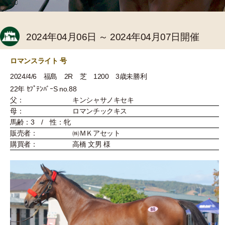
2024年04月06日 ～ 2024年04月07日開催
ロマンスライト 号
2024/4/6 福島 2R 芝 1200 3歳未勝利
22年 ｾﾌﾟﾃﾝﾊﾞｰS no.88
父：
キンシャサノキセキ
母：
ロマンチックキス
馬齢：3 / 性：牝
販売者：
㈱ＭＫアセット
購買者：
高橋 文男 様