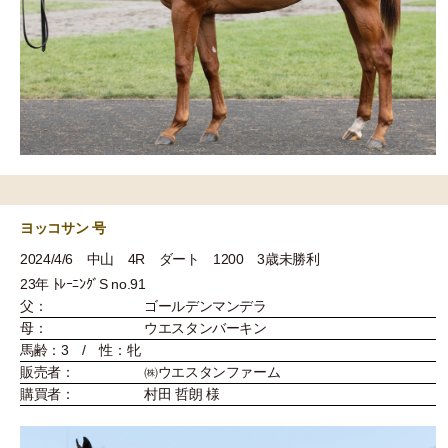
ヨッコサン 号
2024/4/6 中山 4R ダート 1200 3歳未勝利
23年 ﾄﾚｰﾆﾝｸﾞS no.91
父：
ゴールデンマンデラ
母：
ウエスタンバーキン
馬齢：3 / 性：牝
販売者：
㈱ウエスタンファーム
購買者：
村田 哲朗 様