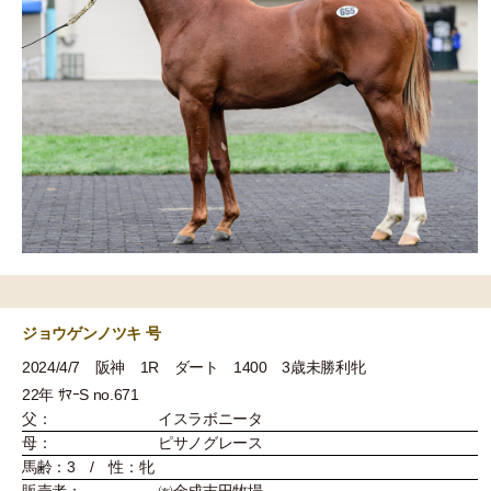
ジョウゲンノツキ 号
2024/4/7 阪神 1R ダート 1400 3歳未勝利牝
22年 ｻﾏｰS no.671
父：
イスラボニータ
母：
ピサノグレース
馬齢：3 / 性：牝
販売者：
㈲金成吉田牧場