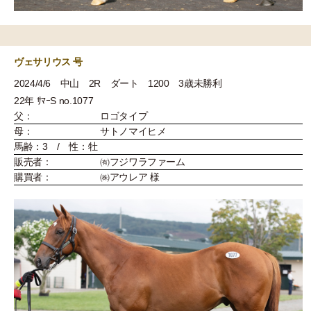
ヴェサリウス 号
2024/4/6 中山 2R ダート 1200 3歳未勝利
22年 ｻﾏｰS no.1077
父：
ロゴタイプ
母：
サトノマイヒメ
馬齢：3 / 性：牡
販売者：
㈲フジワラファーム
購買者：
㈱アウレア 様