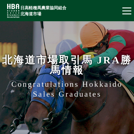
日高軽種馬農業協同組合
北海道市場
北海道市場取引馬 JRA勝
馬情報
Congratulations Hokkaido
Sales Graduates