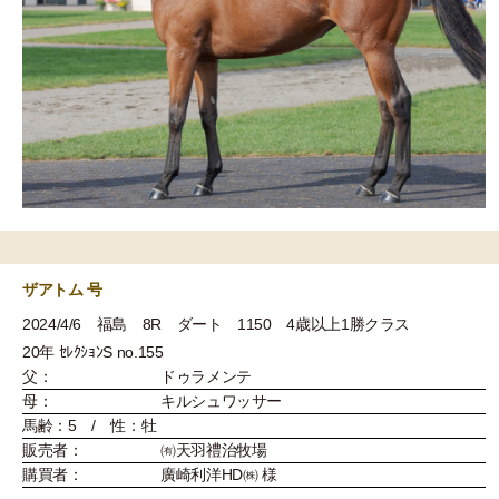
ザアトム 号
2024/4/6 福島 8R ダート 1150 4歳以上1勝クラス
20年 ｾﾚｸｼｮﾝS no.155
父：
ドゥラメンテ
母：
キルシュワッサー
馬齢：5 / 性：牡
販売者：
㈲天羽禮治牧場
購買者：
廣崎利洋HD㈱ 様