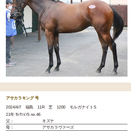
アサカラキング 号
2024/4/7 福島 11R 芝 1200 モルガナイトS
21年 ｾﾚｸｼｮﾝS no.46
父：
キズナ
母：
アサカラヴァーズ