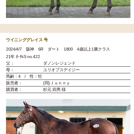
ウイニンググレイス 号
2024/4/7 阪神 6R ダート 1800 4歳以上1勝クラス
21年 ｵｰﾀﾑS no.422
父：
ダノンレジェンド
母：
ユリオプスデイジー
馬齢：4 / 性：牡
販売者：
(同)Ｊｕｎｎｙ
購買者：
杉元 四男 様