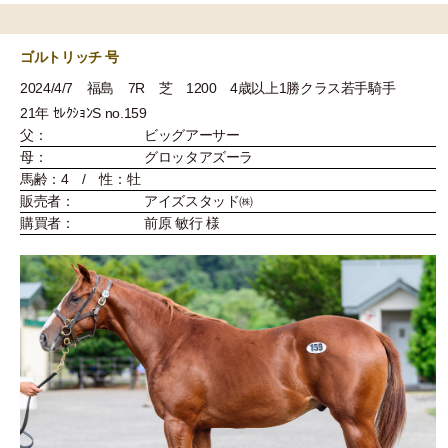
ゴルトリッチ 号
2024/4/7 福島 7R 芝 1200 4歳以上1勝クラス若手騎手
21年 ｾﾚｸｼｮﾝS no.159
父：
ビッグアーサー
母：
グロッタアズーラ
馬齢：4 / 性：牡
販売者：
アイズスタッド㈱
購買者：
前原 敏行 様