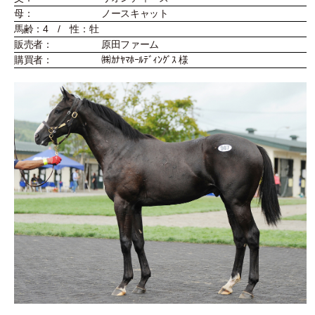
母：
ノースキャット
馬齢：4 / 性：牡
販売者：
原田ファーム
購買者：
㈱ｶﾅﾔﾏﾎｰﾙﾃﾞｨﾝｸﾞｽ 様