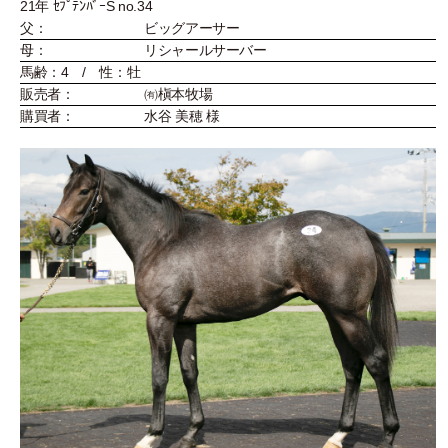
21年 ｾﾌﾟﾃﾝﾊﾞｰS no.34
父：
ビッグアーサー
母：
リシャールサーバー
馬齢：4 / 性：牡
販売者：
㈲槇本牧場
購買者：
水谷 美穂 様