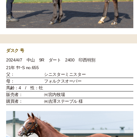
ダスク 号
2024/4/7 中山 9R ダート 2400 印西特別
21年 ｻﾏｰS no.655
父：
シニスターミニスター
母：
フォルクスオーパー
馬齢：4 / 性：牡
販売者：
㈲宮内牧場
購買者：
㈱吉澤ステーブル 様