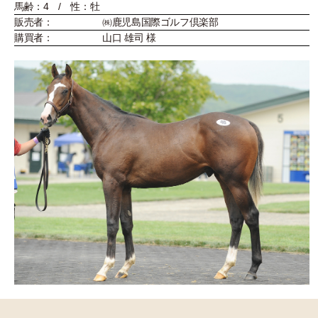
馬齢：4 / 性：牡
販売者：
㈱鹿児島国際ゴルフ倶楽部
購買者：
山口 雄司 様