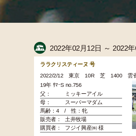
2022年02月12日 ～ 2022
ララクリスティーヌ 号
2022/2/12 東京 10R 芝 1400
19年 ｻﾏｰS no.756
父：
ミッキーアイル
母：
スーパーマダム
馬齢：4 / 性：牝
販売者：
土井牧場
購買者：
フジイ興産㈱ 様