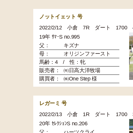
ノットイェット 号
2022/2/12 小倉 7R ダート 170
19年 ｻﾏｰS no.995
父：
キズナ
母：
オリジンファースト
馬齢：4 / 性：牝
販売者：
㈲日高大洋牧場
購買者：
㈱One Step 様
レガーミ 号
2022/2/13 小倉 1R ダート 170
20年 ｾﾚｸｼｮﾝS no.206
父：
ハーツクライ