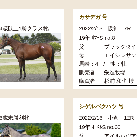
カサデガ 号
0 4歳以上1勝クラス牝
2022/2/13 阪神 7
19年 ｻﾏｰS no.8
父：
ブラックタイ
母：
エイシンサン
馬齢：4 / 性：牡
販売者：
栄進牧場
購買者：
杉浦 和也 様
シゲルバクハツ 号
0 3歳未勝利牝
2022/2/13 小倉 1
19年 ｵｰﾀﾑS no.60
父：
アイルハヴア