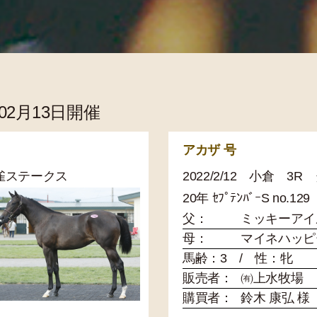
年02月13日開催
アカザ 号
 雲雀ステークス
2022/2/12 小倉 3
20年 ｾﾌﾟﾃﾝﾊﾞｰS no.129
父：
ミッキーアイ
母：
マイネハッピ
馬齢：3 / 性：牝
販売者：
㈲上水牧場
購買者：
鈴木 康弘 様