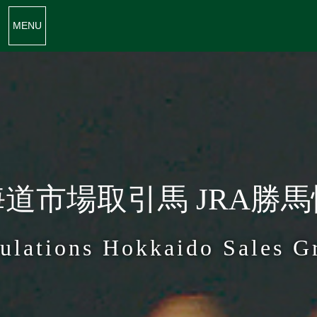
MENU
道市場取引馬 JRA勝
ulations Hokkaido Sales G