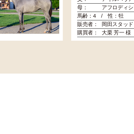
母：
アフロディシ
馬齢：4 / 性：牡
販売者：
岡田スタッド
購買者：
大栗 芳一 様