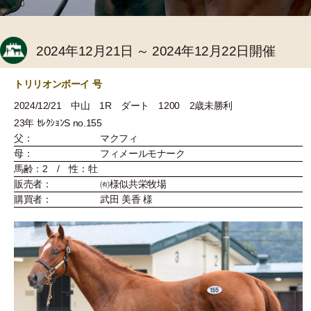
2024年12月21日 ～ 2024年12月22日開催
トリリオンボーイ 号
2024/12/21 中山 1R ダート 1200 2歳未勝利
23年 ｾﾚｸｼｮﾝS no.155
父：
マクフィ
母：
フィメールモナーク
馬齢：2 / 性：牡
販売者：
㈲様似共栄牧場
購買者：
武田 美香 様