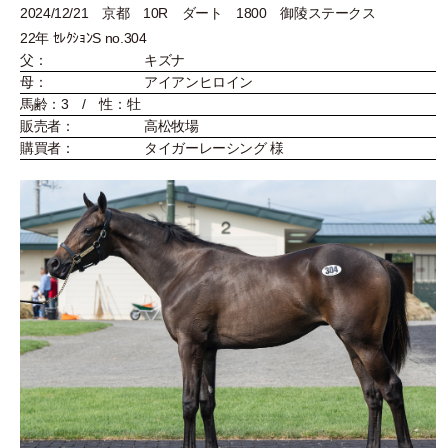
2024/12/21 京都 10R ダート 1800 御陵ステークス
22年 ｾﾚｸｼｮﾝS no.304
父：
キズナ
母：
アイアンヒロイン
馬齢：3 / 性：牡
販売者：
高松牧場
購買者：
タイガーレーシング 様