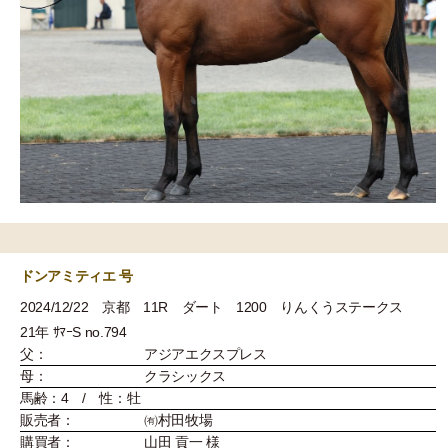
ドンアミティエ 号
2024/12/22 京都 11R ダート 1200 りんくうステークス
21年 ｻﾏｰS no.794
父：
アジアエクスプレス
母：
クラシックス
馬齢：4 / 性：牡
販売者：
㈲村田牧場
購買者：
山田 貢一 様