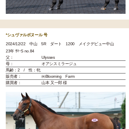
*シュヴァルボヌール 号
2024/12/22 中山 5R ダート 1200 メイクデビュー中山
23年 ｻﾏｰS no.84
父：
Ulysses
母：
オアシスミラージュ
馬齢：2 / 性：牝
販売者：
㈱Blooming Farm
購買者：
山本 又一郎 様