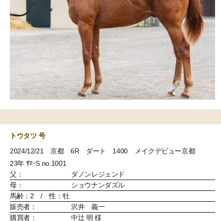
トウタツ 号
2024/12/21 京都 6R ダート 1400 メイクデビュー京都
23年 ｻﾏｰS no.1001
父：
ダノンレジェンド
母：
ショウナンダズル
馬齢：2 / 性：牡
販売者：
沢井 義一
購買者：
中辻 明 様