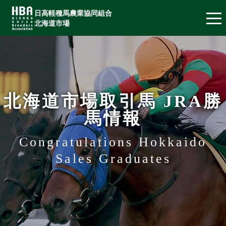
日高軽種馬農業協同組合
北海道市場
北海道市場取引馬 JRA勝
馬情報
Congratulations Hokkaido
Sales Graduates