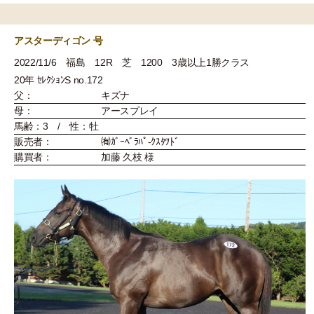
アスターディゴン 号
2022/11/6 福島 12R 芝 1200 3歳以上1勝クラス
20年 ｾﾚｸｼｮﾝS no.172
父：
キズナ
母：
アースプレイ
馬齢：3 / 性：牡
販売者：
㈲ｶﾞｰﾍﾞﾗﾊﾟ-ｸｽﾀﾂﾄﾞ
購買者：
加藤 久枝 様