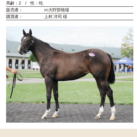
馬齢：2 / 性：牝
販売者：
㈲大狩部牧場
購買者：
上村 洋司 様