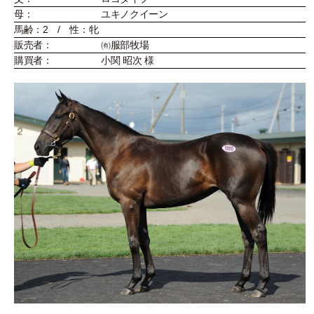
母：
ユキノクイーン
馬齢：2 / 性：牝
販売者：
㈲服部牧場
購買者：
小関 昭次 様