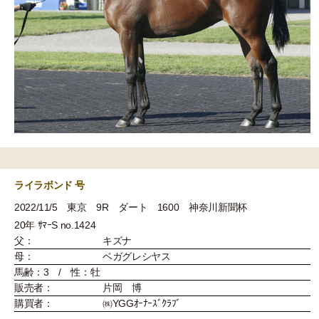
ライラボンド 号
2022/11/5 東京 9R ダート 1600 神奈川新聞杯
20年 ｻﾏｰS no.1424
父：
キズナ
母：
ベガグレシヤス
馬齢：3 / 性：牡
販売者：
片岡 博
購買者：
㈱YGGｵｰﾅｰｽﾞｸﾗﾌﾞ