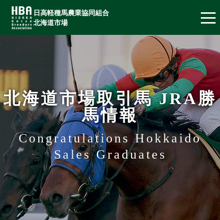
日高軽種馬農業協同組合
北海道市場
北海道市場取引馬 JRA勝
馬情報
Congratulations Hokkaido
Sales Graduates