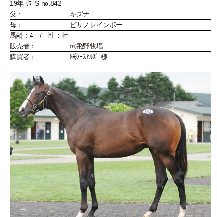
19年 ｻﾏｰS no.842
父：
キズナ
母：
ピサノレインボー
馬齢：4 / 性：牡
販売者：
㈲飛野牧場
購買者：
㈱ﾉｰｽﾋﾙｽﾞ 様