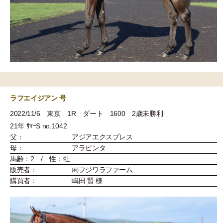
ラフエイジアン 号
2022/11/6 東京 1R ダート 1600 2歳未勝利
21年 ｻﾏｰS no.1042
父：
アジアエクスプレス
母：
アラピンタ
馬齢：2 / 性：牡
販売者：
㈲フジワラファーム
購買者：
嶋田 賢 様