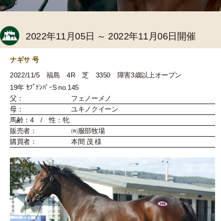
2022年11月05日 ～ 2022年11月06日開催
ナギサ 号
2022/11/5 福島 4R 芝 3350 障害3歳以上オープン
19年 ｾﾌﾟﾃﾝﾊﾞｰS no.145
父：
フェノーメノ
母：
ユキノクイーン
馬齢：4 / 性：牝
販売者：
㈲服部牧場
購買者：
本間 茂 様