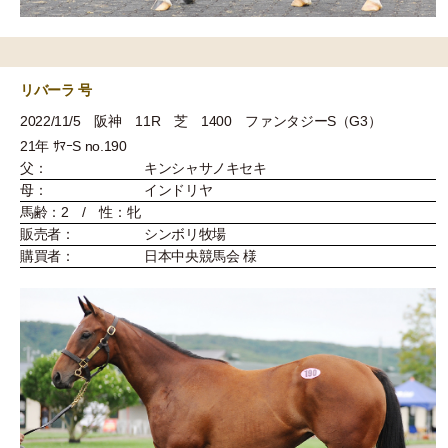
リバーラ 号
2022/11/5 阪神 11R 芝 1400 ファンタジーS（G3）
21年 ｻﾏｰS no.190
父：
キンシャサノキセキ
母：
インドリヤ
馬齢：2 / 性：牝
販売者：
シンボリ牧場
購買者：
日本中央競馬会 様