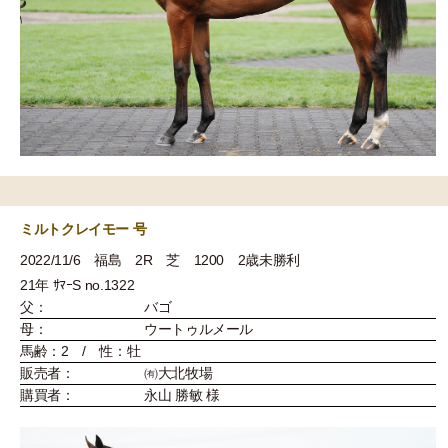
ミルトクレイモー 号
2022/11/6 福島 2R 芝 1200 2歳未勝利
21年 ｻﾏｰS no.1322
父：
バゴ
母：
ウートゥルメール
馬齢：2 / 性：牡
販売者：
㈲大北牧場
購買者：
永山 勝敏 様