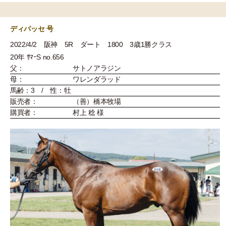
ディパッセ 号
2022/4/2 阪神 5R ダート 1800 3歳1勝クラス
20年 ｻﾏｰS no.656
父：
サトノアラジン
母：
ワレンダラッド
馬齢：3 / 性：牡
販売者：
（善）橋本牧場
購買者：
村上 稔 様