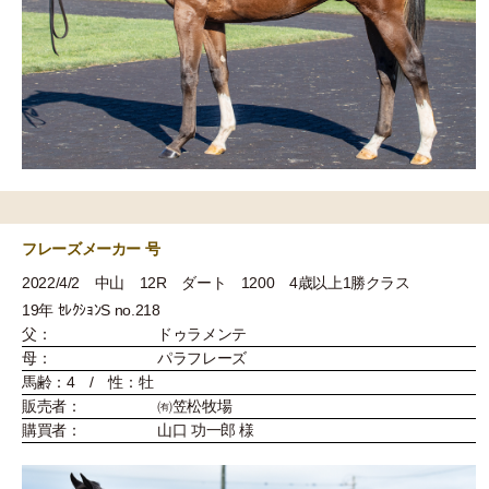
フレーズメーカー 号
2022/4/2 中山 12R ダート 1200 4歳以上1勝クラス
19年 ｾﾚｸｼｮﾝS no.218
父：
ドゥラメンテ
母：
パラフレーズ
馬齢：4 / 性：牡
販売者：
㈲笠松牧場
購買者：
山口 功一郎 様