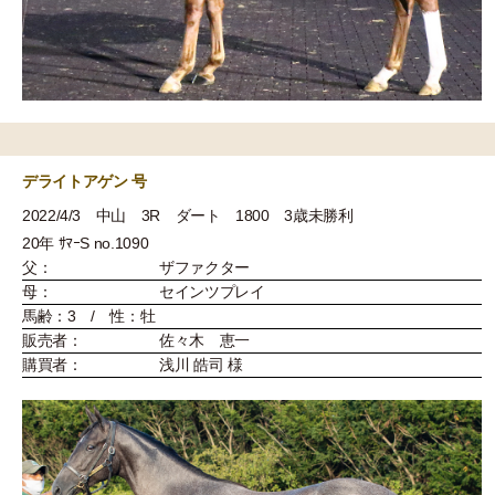
デライトアゲン 号
2022/4/3 中山 3R ダート 1800 3歳未勝利
20年 ｻﾏｰS no.1090
父：
ザファクター
母：
セインツプレイ
馬齢：3 / 性：牡
販売者：
佐々木 恵一
購買者：
浅川 皓司 様