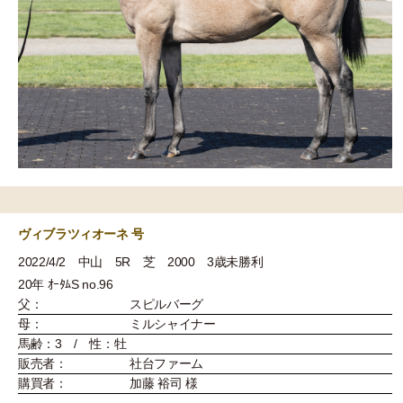
ヴィブラツィオーネ 号
2022/4/2 中山 5R 芝 2000 3歳未勝利
20年 ｵｰﾀﾑS no.96
父：
スピルバーグ
母：
ミルシャイナー
馬齢：3 / 性：牡
販売者：
社台ファーム
購買者：
加藤 裕司 様