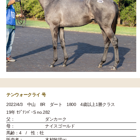
テンウォークライ 号
2022/4/3 中山 8R ダート 1800 4歳以上1勝クラス
19年 ｾﾌﾟﾃﾝﾊﾞｰS no.282
父：
ダンカーク
母：
ナイスゴールド
馬齢：4 / 性：牡
販売者：
木村牧場㈲