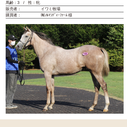
馬齢：3 / 性：牝
販売者：
イワミ牧場
購買者：
㈲ﾉﾙﾏﾝﾃﾞｨｰﾌｧｰﾑ 様