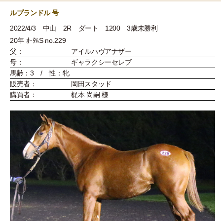
ルプランドル 号
2022/4/3 中山 2R ダート 1200 3歳未勝利
20年 ｵｰﾀﾑS no.229
父：
アイルハヴアナザー
母：
ギャラクシーセレブ
馬齢：3 / 性：牝
販売者：
岡田スタッド
購買者：
梶本 尚嗣 様