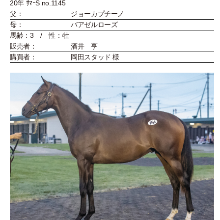
20年 ｻﾏｰS no.1145
父：
ジョーカプチーノ
母：
バアゼルローズ
馬齢：3 / 性：牡
販売者：
酒井 亨
購買者：
岡田スタッド 様