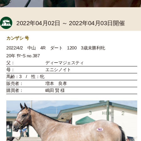
2022年04月02日 ～ 2022年04月03日開催
カンザシ 号
2022/4/2 中山 4R ダート 1200 3歳未勝利牝
20年 ｻﾏｰS no.387
父：
ディーマジェスティ
母：
エニシノイト
馬齢：3 / 性：牝
販売者：
増本 良孝
購買者：
嶋田 賢 様