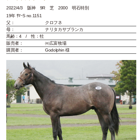
2022/4/3 阪神 9R 芝 2000 明石特別
19年 ｻﾏｰS no.1151
父：
クロフネ
母：
ナリタカサブランカ
馬齢：4 / 性：牡
販売者：
㈲広富牧場
購買者：
Godolphin 様