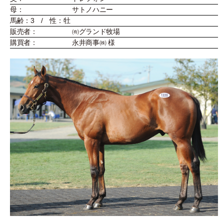
母：
サトノハニー
馬齢：3 / 性：牡
販売者：
㈲グランド牧場
購買者：
永井商事㈱ 様