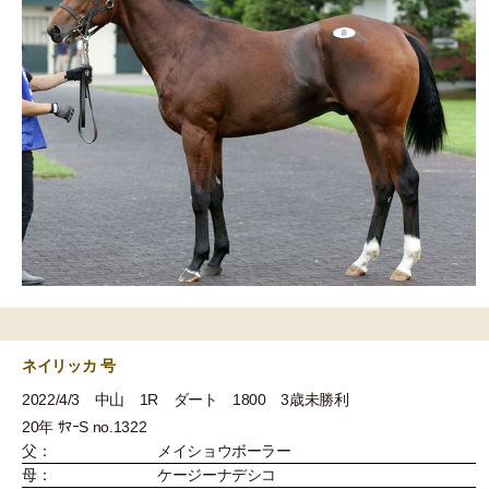
ネイリッカ 号
2022/4/3 中山 1R ダート 1800 3歳未勝利
20年 ｻﾏｰS no.1322
父：
メイショウボーラー
母：
ケージーナデシコ