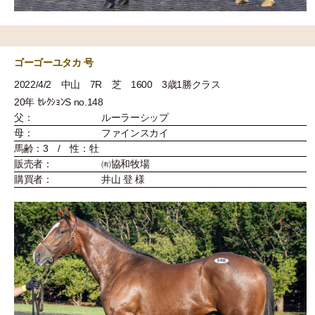
ゴーゴーユタカ 号
2022/4/2 中山 7R 芝 1600 3歳1勝クラス
20年 ｾﾚｸｼｮﾝS no.148
父：
ルーラーシップ
母：
ファインスカイ
馬齢：3 / 性：牡
販売者：
㈲協和牧場
購買者：
井山 登 様