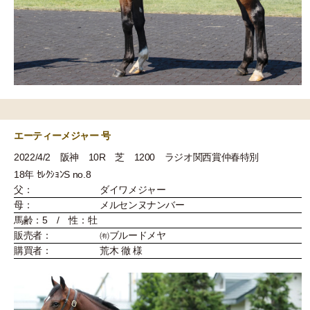
エーティーメジャー 号
2022/4/2 阪神 10R 芝 1200 ラジオ関西賞仲春特別
18年 ｾﾚｸｼｮﾝS no.8
父：
ダイワメジャー
母：
メルセンヌナンバー
馬齢：5 / 性：牡
販売者：
㈲ブルードメヤ
購買者：
荒木 徹 様