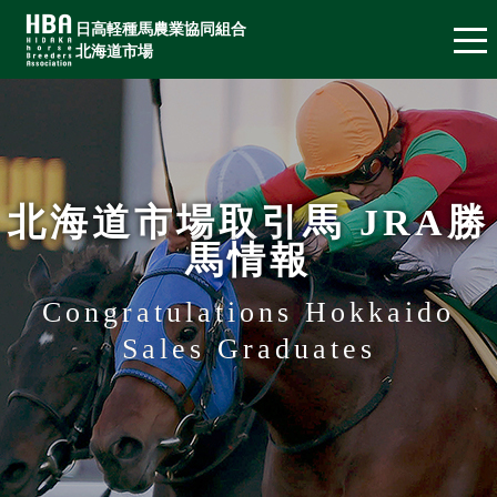
日高軽種馬農業協同組合
北海道市場
北海道市場取引馬 JRA勝
馬情報
Congratulations Hokkaido
Sales Graduates