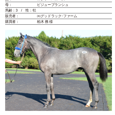
母：
ビジューブランシュ
馬齢：3 / 性：牡
販売者：
㈲グッドラック･ファーム
購買者：
柏木 務 様