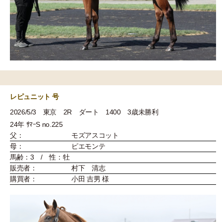
レピュニット 号
2026/5/3 東京 2R ダート 1400 3歳未勝利
24年 ｻﾏｰS no.225
父：
モズアスコット
母：
ピエモンテ
馬齢：3 / 性：牡
販売者：
村下 清志
購買者：
小田 吉男 様