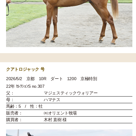
クアトロジャック 号
2026/5/2 京都 10R ダート 1200 京極特別
22年 ｾﾚｸｼｮﾝS no.307
父：
マジェスティックウォリアー
母：
ハマナス
馬齢：5 / 性：牡
販売者：
㈲オリエント牧場
購買者：
木村 直樹 様