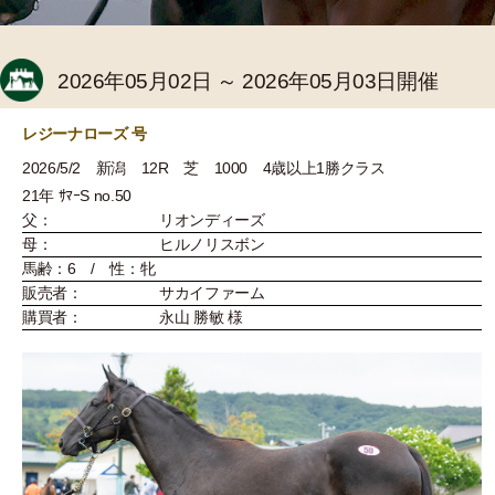
2026年05月02日 ～ 2026年05月03日開催
レジーナローズ 号
2026/5/2 新潟 12R 芝 1000 4歳以上1勝クラス
21年 ｻﾏｰS no.50
父：
リオンディーズ
母：
ヒルノリスボン
馬齢：6 / 性：牝
販売者：
サカイファーム
購買者：
永山 勝敏 様