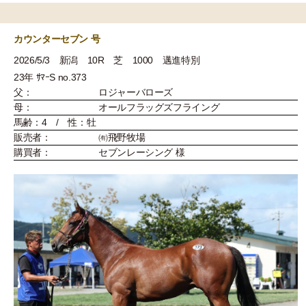
カウンターセブン 号
2026/5/3 新潟 10R 芝 1000 邁進特別
23年 ｻﾏｰS no.373
父：
ロジャーバローズ
母：
オールフラッグズフライング
馬齢：4 / 性：牡
販売者：
㈲飛野牧場
購買者：
セブンレーシング 様