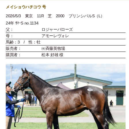
メイショウハチコウ 号
2026/5/3 東京 11R 芝 2000 プリンシパルS（L）
24年 ｻﾏｰS no.1134
父：
ロジャーバローズ
母：
アモーレヴォレ
馬齢：3 / 性：牡
販売者：
㈲斉藤英牧場
購買者：
松本 好雄 様