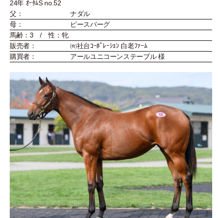
24年 ｵｰﾀﾑS no.52
父：
ナダル
母：
ピースバーグ
馬齢：3 / 性：牝
販売者：
㈲社台ｺｰﾎﾟﾚｰｼｮﾝ 白老ﾌｧｰﾑ
購買者：
アールユニコーンステーブル 様