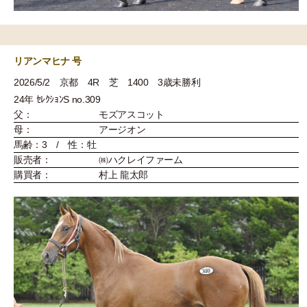
リアンマヒナ 号
2026/5/2 京都 4R 芝 1400 3歳未勝利
24年 ｾﾚｸｼｮﾝS no.309
父：
モズアスコット
母：
アージオン
馬齢：3 / 性：牡
販売者：
㈱ハクレイファーム
購買者：
村上 龍太郎