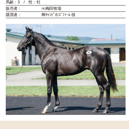
馬齢：3 / 性：牡
販売者：
㈲梅田牧場
購買者：
㈱ﾁｬﾝﾋﾟｵﾝｽﾞﾌｧｰﾑ 様