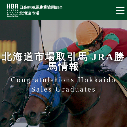
日高軽種馬農業協同組合
北海道市場
北海道市場取引馬 JRA勝
馬情報
Congratulations Hokkaido
Sales Graduates