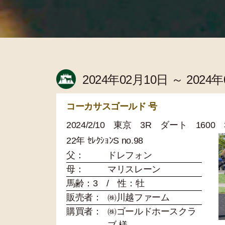
2024年02月10日 ～ 2024
コーカサスゴールド 号
2024/2/10 東京 3R ダート 1600
22年 ｾﾚｸｼｮﾝS no.98
父：
ドレフォン
母：
マリスレーン
馬齢：3 / 性：牡
販売者：
㈱川越ファーム
購買者：
㈱ゴールドホースクラ