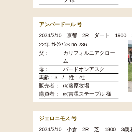
ブ 様
アンバードール 号
2024/2/10 京都 2R ダート 1900
22年 ｾﾚｸｼｮﾝS no.236
父：
カリフォルニアクロー
ム
母：
バードオンアスク
馬齢：3 / 性：牡
販売者：
㈲藤原牧場
購買者：
㈱吉澤ステーブル 様
ジェロニモス 号
2024/2/10 小倉 2R 芝 1800 3