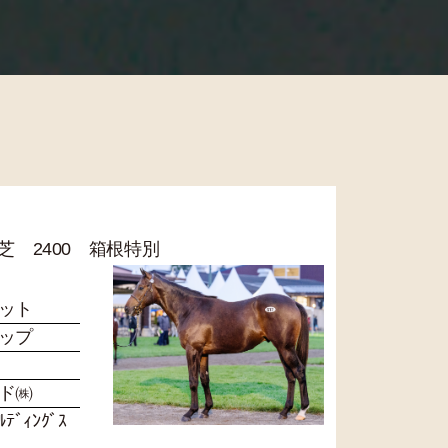
R 芝 2400 箱根特別
ット
ップ
ド㈱
ﾞｨﾝｸﾞｽ