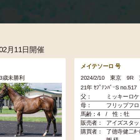
年02月11日開催
メイテソーロ 号
 3歳未勝利
2024/2/10 東京 9
21年 ｾﾌﾟﾃﾝﾊﾞｰS no.517
父：
ミッキーロケ
母：
フリップフロ
馬齢：4 / 性：牡
販売者：
アイズスタッ
購買者：
了德寺健二ﾎｰﾙﾃ