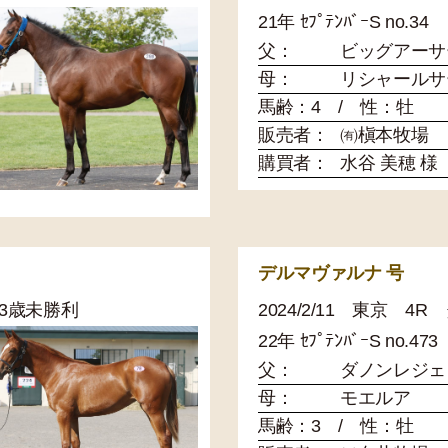
21年 ｾﾌﾟﾃﾝﾊﾞｰS no.34
父：
ビッグアーサ
母：
リシャールサ
馬齢：4 / 性：牡
販売者：
㈲槇本牧場
購買者：
水谷 美穂 様
デルマヴァルナ 号
 3歳未勝利
2024/2/11 東京 
22年 ｾﾌﾟﾃﾝﾊﾞｰS no.473
父：
ダノンレジェ
母：
モエルア
馬齢：3 / 性：牡