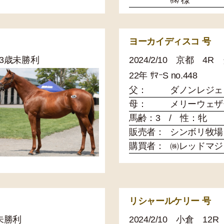
㈱ 様
ヨーカイディスコ 号
 3歳未勝利
2024/2/10 京都 
22年 ｻﾏｰS no.448
父：
ダノンレジェ
母：
メリーウェザ
馬齢：3 / 性：牝
販売者：
シンボリ牧場
購買者：
㈱レッドマジ
リシャールケリー 号
歳未勝利
2024/2/10 小倉 1