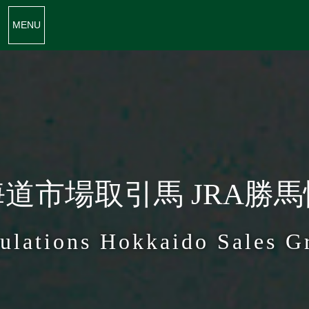
MENU
道市場取引馬 JRA勝
ulations Hokkaido Sales G