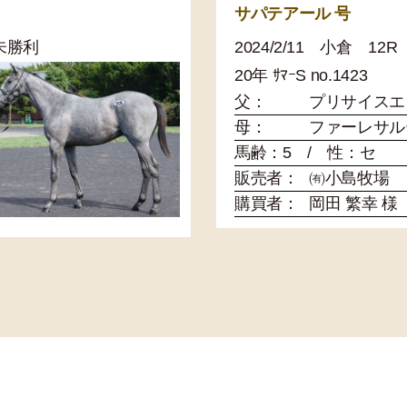
サパテアール 号
歳未勝利
2024/2/11 小倉 1
20年 ｻﾏｰS no.1423
父：
プリサイスエ
母：
ファーレサル
馬齢：5 / 性：セ
販売者：
㈲小島牧場
購買者：
岡田 繁幸 様