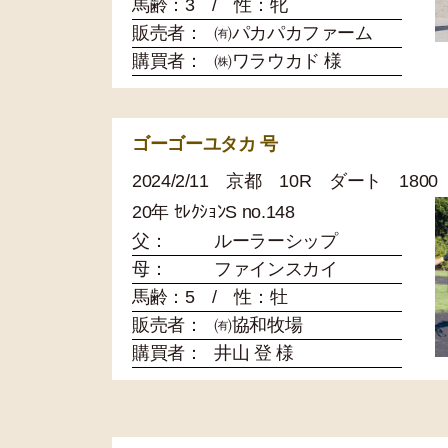
馬齢：3 / 性：牝
販売者：
㈲パカパカファーム
購買者：
㈱ワラウカド 様
ゴーゴーユタカ 号
2024/2/11 京都 10R ダート 18
20年 ｾﾚｸｼｮﾝS no.148
父：
ルーラーシップ
母：
ファインスカイ
馬齢：5 / 性：牡
販売者：
㈲協和牧場
購買者：
井山 登 様