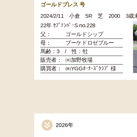
ゴールドブレス 号
2024/2/11 小倉 5R 芝 2000 3
22年 ｾﾌﾟﾃﾝﾊﾞｰS no.228
父：
ゴールドシップ
母：
ブーケドロゼブルー
馬齢：3 / 性：牡
販売者：
㈲加野牧場
購買者：
㈱YGGｵｰﾅｰｽﾞｸﾗﾌﾞ 様
2026年