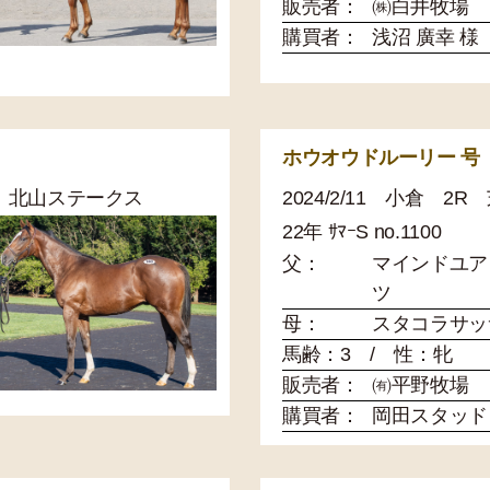
販売者：
㈱白井牧場
購買者：
浅沼 廣幸 様
ホウオウドルーリー 号
00 北山ステークス
2024/2/11 小倉 2
22年 ｻﾏｰS no.1100
父：
マインドユア
ツ
母：
スタコラサッ
馬齢：3 / 性：牝
販売者：
㈲平野牧場
購買者：
岡田スタッド