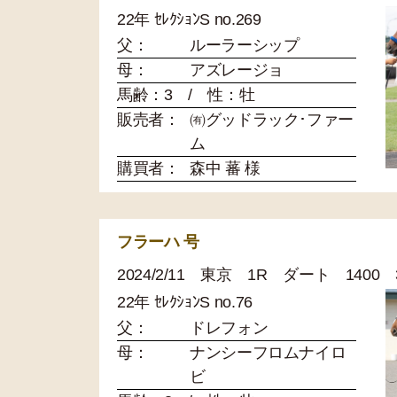
22年 ｾﾚｸｼｮﾝS no.269
父：
ルーラーシップ
母：
アズレージョ
馬齢：3 / 性：牡
販売者：
㈲グッドラック･ファー
ム
購買者：
森中 蕃 様
フラーハ 号
2024/2/11 東京 1R ダート 1400
22年 ｾﾚｸｼｮﾝS no.76
父：
ドレフォン
母：
ナンシーフロムナイロ
ビ