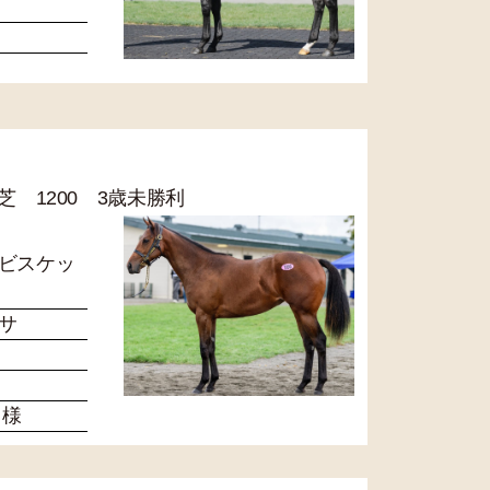
R 芝 1200 3歳未勝利
ビスケッ
サ
 様