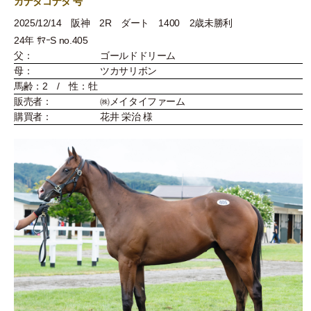
カナタコナタ 号
2025/12/14 阪神 2R ダート 1400 2歳未勝利
24年 ｻﾏｰS no.405
父：
ゴールドドリーム
母：
ツカサリボン
馬齢：2 / 性：牡
販売者：
㈱メイタイファーム
購買者：
花井 栄治 様