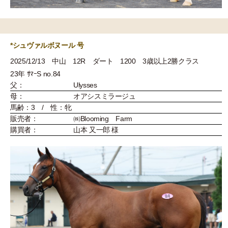
*シュヴァルボヌール 号
2025/12/13 中山 12R ダート 1200 3歳以上2勝クラス
23年 ｻﾏｰS no.84
父：
Ulysses
母：
オアシスミラージュ
馬齢：3 / 性：牝
販売者：
㈱Blooming Farm
購買者：
山本 又一郎 様