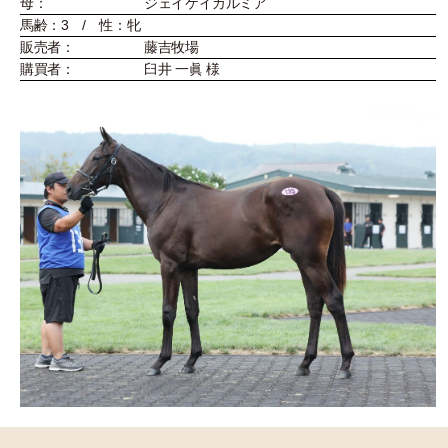
母：
ジェイケイカルミア
馬齢：3 / 性：牝
販売者：
藤吉牧場
購買者：
臼井 一眞 様