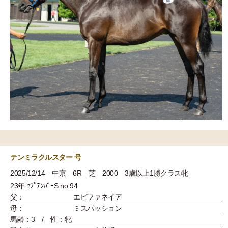
テンミラクルスター 号
2025/12/14 中京 6R 芝 2000 3歳以上1勝クラス牝
23年 ｾﾌﾟﾃﾝﾊﾞｰS no.94
父：
エピファネイア
母：
ミスパッション
馬齢：3 / 性：牝