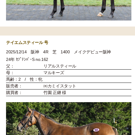
テイエムスティール 号
2025/12/14 阪神 4R 芝 1400 メイクデビュー阪神
24年 ｾﾌﾟﾃﾝﾊﾞｰS no.162
父：
リアルスティール
母：
マルキーズ
馬齢：2 / 性：牝
販売者：
㈲カミイスタット
購買者：
竹園 正継 様