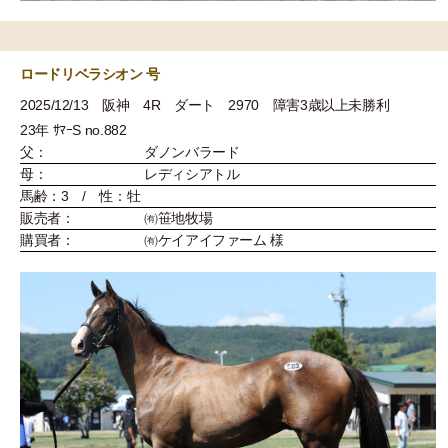
ロードリベラシオン 号
2025/12/13 阪神 4R ダート 2970 障害3歳以上未勝利
23年 ｻﾏｰS no.882
父：
ダノンバラード
母：
レディシアトル
馬齢：3 / 性：牡
販売者：
㈲笹地牧場
購買者：
㈲ケイアイファーム 様