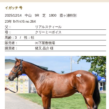
イガッチ 号
2025/12/14 中山 9R 芝 1800 霞ヶ浦特別
23年 ｾﾚｸｼｮﾝS no.264
父：
リアルスティール
母：
クリーミーボイス
馬齢：3 / 性：牡
販売者：
㈲下屋敷牧場
購買者：
猪又 晶介 様