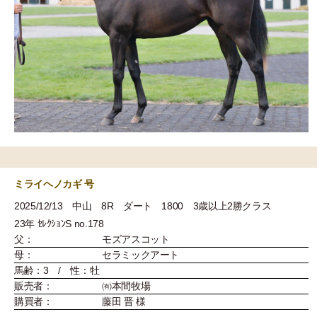
ミライヘノカギ 号
2025/12/13 中山 8R ダート 1800 3歳以上2勝クラス
23年 ｾﾚｸｼｮﾝS no.178
父：
モズアスコット
母：
セラミックアート
馬齢：3 / 性：牡
販売者：
㈲本間牧場
購買者：
藤田 晋 様