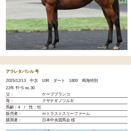
アラレタバシル 号
2025/12/13 中京 10R ダート 1800 鳴海特別
22年 ｻﾏｰS no.30
父：
ケープブランコ
母：
クサナギノツルギ
馬齢：4 / 性：牡
販売者：
㈲トラストスリーファーム
購買者：
日本中央競馬会 様