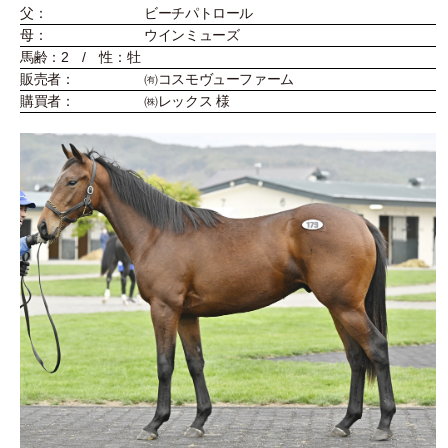
父：
ビーチパトロール
母：
ウインミューズ
馬齢：2 / 性：牡
販売者：
㈲コスモヴューファーム
購買者：
㈱レックス 様