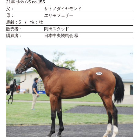
21年 ｾﾚｸｼｮﾝS no.155
父：
サトノダイヤモンド
母：
エリモフェザー
馬齢：5 / 性：牡
販売者：
岡田スタッド
購買者：
日本中央競馬会 様