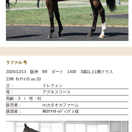
ラファル 号
2025/12/13 阪神 8R ダート 1400 3歳以上1勝クラス
23年 ｾﾚｸｼｮﾝS no.53
父：
ドレフォン
母：
アグネスリース
馬齢：3 / 性：牡
販売者：
㈲カタオカファーム
購買者：
㈱ｶﾅﾔﾏﾎｰﾙﾃﾞｨﾝｸﾞｽ 様