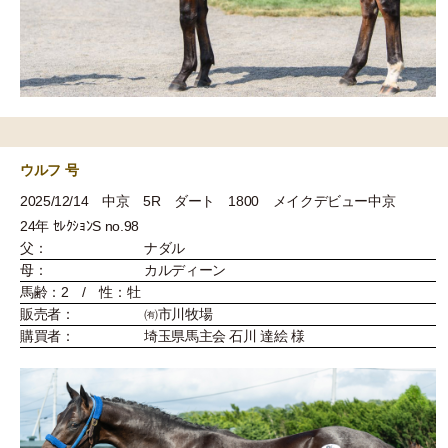
ウルフ 号
2025/12/14 中京 5R ダート 1800 メイクデビュー中京
24年 ｾﾚｸｼｮﾝS no.98
父：
ナダル
母：
カルディーン
馬齢：2 / 性：牡
販売者：
㈲市川牧場
購買者：
埼玉県馬主会 石川 達絵 様