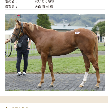
販売者：
㈲いとう牧場
購買者：
天白 泰司 様