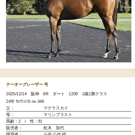
テーオーグレーザー 号
2025/12/14 阪神 6R ダート 1200 2歳1勝クラス
24年 ｾﾚｸｼｮﾝS no.346
父：
マテラスカイ
母：
マリンブラスト
馬齢：2 / 性：牡
販売者：
松木 加代
購買者：
小笹 公也 様