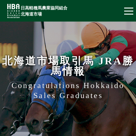
日高軽種馬農業協同組合
北海道市場
北海道市場取引馬 JRA勝
馬情報
Congratulations Hokkaido
Sales Graduates