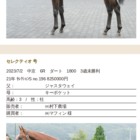
セレクティオ 号
2023/7/2 中京 6R ダート 1800 3歳未勝利
21年 ｾﾚｸｼｮﾝS no.196 8250000円
父：
ジャスタウェイ
母：
キーポケット
馬齢：3 / 性：牡
販売者：
㈲村下農場
購買者：
㈱マフィン 様