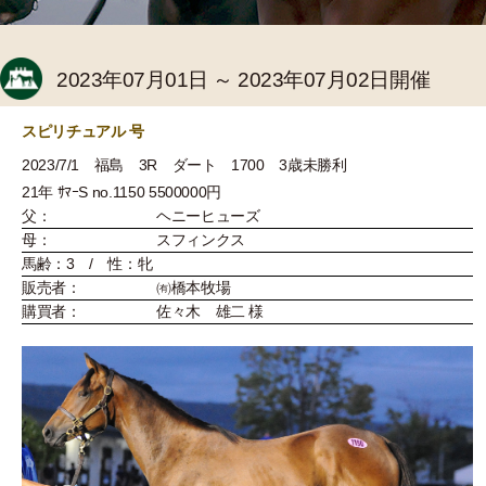
2023年07月01日 ～ 2023年07月02日開催
スピリチュアル 号
2023/7/1 福島 3R ダート 1700 3歳未勝利
21年 ｻﾏｰS no.1150 5500000円
父：
ヘニーヒューズ
母：
スフィンクス
馬齢：3 / 性：牝
販売者：
㈲橋本牧場
購買者：
佐々木 雄二 様