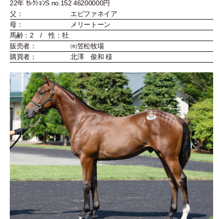
22年 ｾﾚｸｼｮﾝS no.152 46200000円
父：
エピファネイア
母：
メリートーン
馬齢：2 / 性：牡
販売者：
㈲笠松牧場
購買者：
北澤 俊和 様