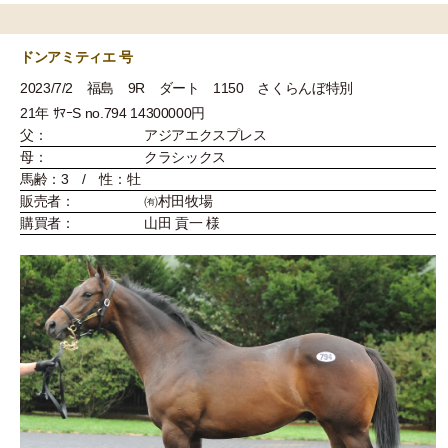
ドンアミティエ 号
2023/7/2 福島 9R ダート 1150 さくらんぼ特別
21年 ｻﾏｰS no.794 14300000円
父：
アジアエクスプレス
母：
クラシックス
馬齢：3 / 性：牡
販売者：
㈲村田牧場
購買者：
山田 貢一 様