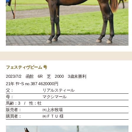
フェスティヴビーム 号
2023/7/2 函館 6R 芝 2000 3歳未勝利
21年 ｻﾏｰS no.387 4620000円
父：
リアルスティール
母：
マクシマール
馬齢：3 / 性：牡
販売者：
㈲上水牧場
購買者：
㈱ＦＴＵ 様