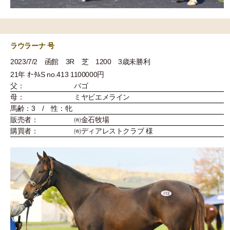
ラウラーナ 号
2023/7/2 函館 3R 芝 1200 3歳未勝利
21年 ｵｰﾀﾑS no.413 1100000円
父：
バゴ
母：
ミヤビエメライン
馬齢：3 / 性：牝
販売者：
㈲金石牧場
購買者：
㈲ディアレストクラブ 様