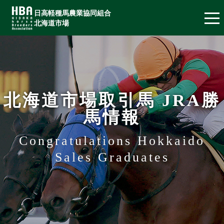
日高軽種馬農業協同組合
北海道市場
北海道市場取引馬 JRA勝
馬情報
Congratulations Hokkaido
Sales Graduates