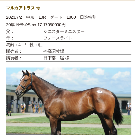
マルカアトラス 号
2023/7/2 中京 10R ダート 1800 日進特別
20年 ｾﾚｸｼｮﾝS no.17 17050000円
父：
シニスターミニスター
母：
フォースライト
馬齢：4 / 性：牡
販売者：
㈲高昭牧場
購買者：
日下部 猛 様