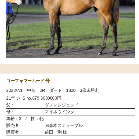
ゴーフォマームード 号
2023/7/1 中京 2R ダート 1800 3歳未勝利
21年 ｻﾏｰS no.679 3630000円
父：
ダノンレジェンド
母：
マイネウインク
馬齢：3 / 性：牝
販売者：
㈱森本スティーブル
購買者：
前田 剛 様