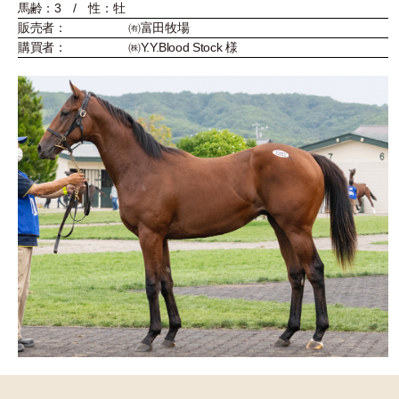
馬齢：3 / 性：牡
販売者：
㈲富田牧場
購買者：
㈱Y.Y.Blood Stock 様