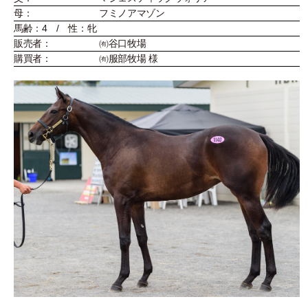
母：
フミノアマゾン
馬齢：4 / 性：牝
販売者：
㈲谷口牧場
購買者：
㈲服部牧場 様